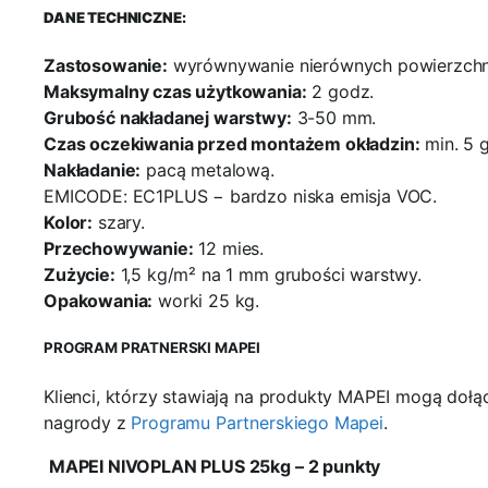
DANE TECHNICZNE:
Zastosowanie:
wyrównywanie nierównych powierzchn
Maksymalny czas użytkowania:
2 godz.
Grubość nakładanej warstwy:
3-50 mm.
Czas oczekiwania przed montażem okładzin:
min. 5 g
Nakładanie:
pacą metalową.
EMICODE: EC1PLUS − bardzo niska emisja VOC.
Kolor:
szary.
Przechowywanie:
12 mies.
Zużycie:
1,5 kg/m² na 1 mm grubości warstwy.
Opakowania:
worki 25 kg.
PROGRAM PRATNERSKI MAPEI
Klienci, którzy stawiają na produkty MAPEI mogą doł
nagrody z
Programu Partnerskiego Mapei
.
MAPEI NIVOPLAN PLUS 25kg – 2 punkty