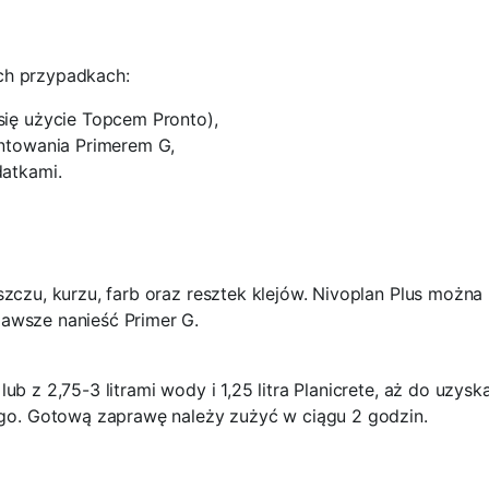
ch przypadkach:
ię użycie Topcem Pronto),
untowania Primerem G,
datkami.
szczu, kurzu, farb oraz resztek klejów. Nivoplan Plus możn
awsze nanieść Primer G.
b z 2,75-3 litrami wody i 1,25 litra Planicrete, aż do uzysk
o. Gotową zaprawę należy zużyć w ciągu 2 godzin.