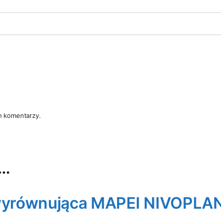
h komentarzy.
ż…
wyrównująca MAPEI NIVOPLA