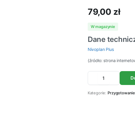
79,00
zł
W magazynie
Dane technic
Nivoplan Plus
(źródło: strona internet
Cementowa
D
zaprawa
wyrównująca
(3-
Kategorie:
Przygotowanie
50mm)
MAPEI
NIVOPLAN
PLUS
25kg
ilość