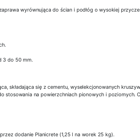
prawa wyrównująca do ścian i podłóg o wysokiej przyczep
ch.
d 3 do 50 mm.
ca, składająca się z cementu, wyselekcjonowanych kruszyw
do stosowania na powierzchniach pionowych i poziomych. Ch
ez dodanie Planicrete (1,25 l na worek 25 kg).