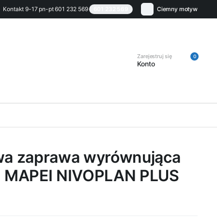
Kontakt 9-17 pn-pt 601 232 569
601 232 569
Ciemny motyw
Zarejestruj się
0
Konto
a zaprawa wyrównująca
 MAPEI NIVOPLAN PLUS