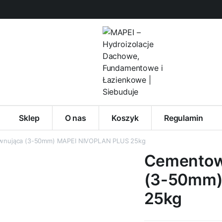
Sklep
O nas
Koszyk
Regulamin
wnująca (3-50mm) MAPEI NIVOPLAN PLUS 25kg
Cementow
(3-50mm)
25kg