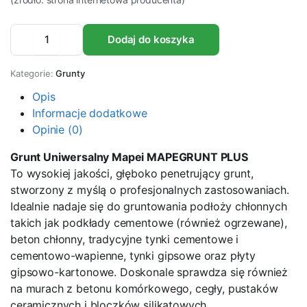
Grunt
Dodaj do koszyka
uniwersalny
MAPEI
MAPEGRUNT
Kategorie:
Grunty
PLUS
10
Opis
Iitrów
Informacje dodatkowe
ilość
Opinie (0)
Grunt Uniwersalny Mapei
MAPEGRUNT PLUS
To wysokiej jakości, głęboko penetrujący grunt,
stworzony z myślą o profesjonalnych zastosowaniach.
Idealnie nadaje się do gruntowania podłoży chłonnych
takich jak podkłady cementowe (również ogrzewane),
beton chłonny, tradycyjne tynki cementowe i
cementowo-wapienne, tynki gipsowe oraz płyty
gipsowo-kartonowe. Doskonale sprawdza się również
na murach z betonu komórkowego, cegły, pustaków
ceramicznych i bloczków silikatowych.