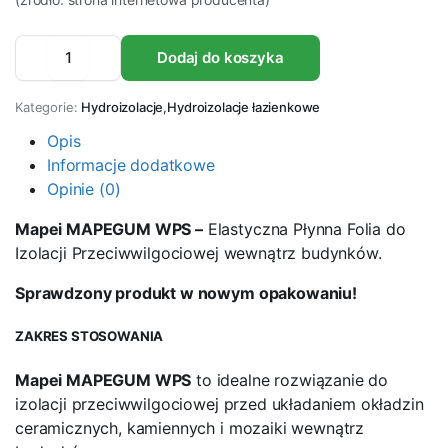
Płynna
Dodaj do koszyka
folia
MAPEI
MAPEGUM
Kategorie:
Hydroizolacje
,
Hydroizolacje łazienkowe
WPS
10kg
Opis
ilość
Informacje dodatkowe
Opinie (0)
Mapei MAPEGUM WPS –
Elastyczna Płynna Folia do
Izolacji Przeciwwilgociowej wewnątrz budynków.
Sprawdzony produkt w nowym opakowaniu!
ZAKRES STOSOWANIA
Mapei MAPEGUM WPS
to idealne rozwiązanie do
izolacji przeciwwilgociowej przed układaniem okładzin
ceramicznych, kamiennych i mozaiki wewnątrz