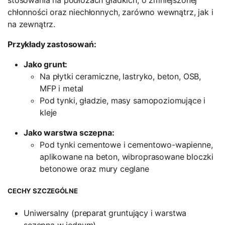
stosowania na podłożach gładkich, o zmniejszonej
chłonności oraz niechłonnych, zarówno wewnątrz, jak i
na zewnątrz.
Przykłady zastosowań:
Jako grunt:
Na płytki ceramiczne, lastryko, beton, OSB,
MFP i metal
Pod tynki, gładzie, masy samopoziomujące i
kleje
Jako warstwa sczepna:
Pod tynki cementowe i cementowo-wapienne,
aplikowane na beton, wibroprasowane bloczki
betonowe oraz mury ceglane
CECHY SZCZEGÓLNE
Uniwersalny (preparat gruntujący i warstwa
sczepna w jednym)