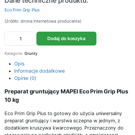
Dane techniczne produktu:
Eco Prim Grip Plus
(źródło: strona internetowa producenta)
Preparat
Dodaj do koszyka
gruntujący
MAPEI
ECO
Kategorie:
Grunty
PRIM
GRIP
Opis
PLUS
Informacje dodatkowe
10kg
Opinie (0)
ilość
Preparat gruntujący MAPEI Eco Prim Grip Plus
10 kg
Eco Prim Grip Plus to gotowy do użycia uniwersalny
preparat gruntujący i warstwa sczepna w jednym, z
dodatkiem kruszywa kwarcowego. Przeznaczony do