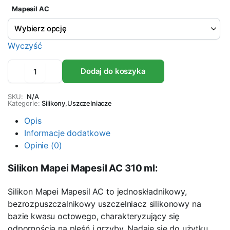
Mapesil AC
do
38,15 zł
Wyczyść
Silikon
Dodaj do koszyka
MAPEI
MAPESIL
AC
SKU:
N/A
Kategorie:
310ml
Silikony
,
Uszczelniacze
ilość
Opis
Informacje dodatkowe
Opinie (0)
Silikon Mapei Mapesil AC 310 ml:
Silikon Mapei Mapesil AC to jednoskładnikowy,
bezrozpuszczalnikowy uszczelniacz silikonowy na
bazie kwasu octowego, charakteryzujący się
odpornością na pleśń i grzyby. Nadaje się do użytku