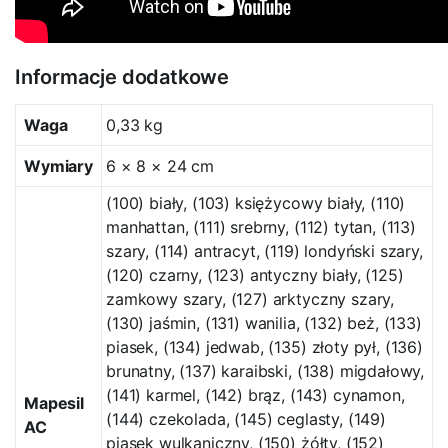
Informacje dodatkowe
Waga
0,33 kg
Wymiary
6 × 8 × 24 cm
(100) biały, (103) księżycowy biały, (110)
manhattan, (111) srebrny, (112) tytan, (113)
szary, (114) antracyt, (119) londyński szary,
(120) czarny, (123) antyczny biały, (125)
zamkowy szary, (127) arktyczny szary,
(130) jaśmin, (131) wanilia, (132) beż, (133)
piasek, (134) jedwab, (135) złoty pył, (136)
brunatny, (137) karaibski, (138) migdałowy,
(141) karmel, (142) brąz, (143) cynamon,
Mapesil
(144) czekolada, (145) ceglasty, (149)
AC
piasek wulkaniczny, (150) żółty, (152)