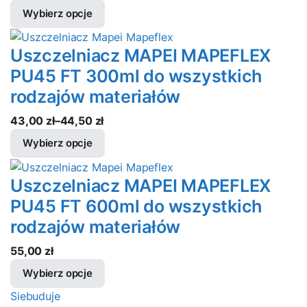
Wybierz opcje
Uszczelniacz MAPEI MAPEFLEX
PU45 FT 300ml do wszystkich
rodzajów materiałów
43,00
zł
–
44,50
zł
Zakres
Wybierz opcje
cen:
od
Uszczelniacz MAPEI MAPEFLEX
43,00 zł
do
PU45 FT 600ml do wszystkich
44,50 zł
rodzajów materiałów
55,00
zł
Wybierz opcje
Siebuduje