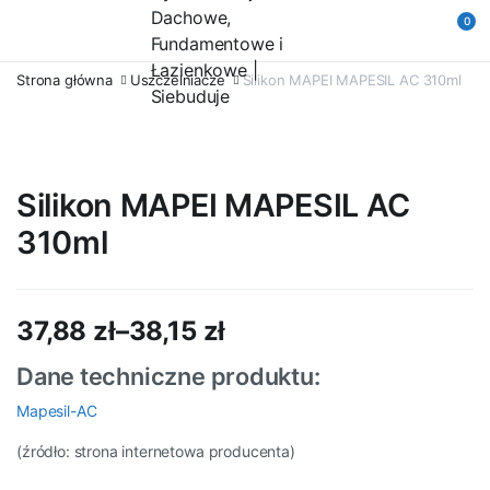
0
Strona główna
Uszczelniacze
Silikon MAPEI MAPESIL AC 310ml
Silikon MAPEI MAPESIL AC
310ml
37,88
zł
–
38,15
zł
Zakres
Dane techniczne produktu:
cen:
Mapesil-AC
od
(źródło: strona internetowa producenta)
37,88 zł