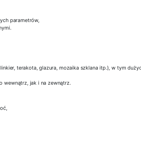
wych parametrów,
nymi.
inkier, terakota, glazura, mozaika szklana itp.), w tym duż
 wewnątrz, jak i na zewnątrz.
oć,