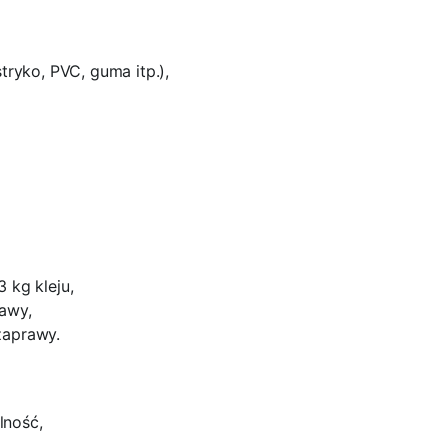
tryko, PVC, guma itp.),
 kg kleju,
awy,
zaprawy.
lność,