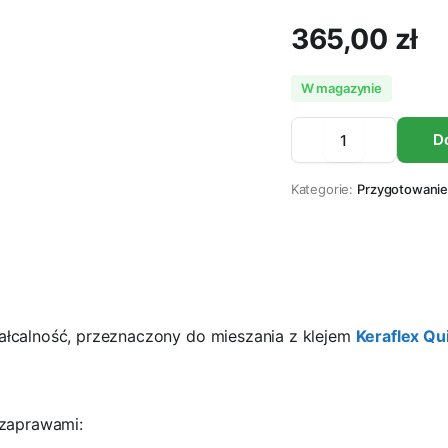
365,00
zł
W magazynie
Lateksowa
D
domieszka
zwiększająca
odkształcalność
Kategorie:
Przygotowanie
MAPEI
LATEX
PLUS
10kg
ilość
ałcalność, przeznaczony do mieszania z klejem
Keraflex Qu
 zaprawami: