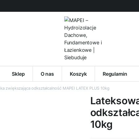
Sklep
O nas
Koszyk
Regulamin
ka zwiększająca odkształcalność MAPEI LATEX PLUS 10kg
Lateksowa
odkształc
10kg