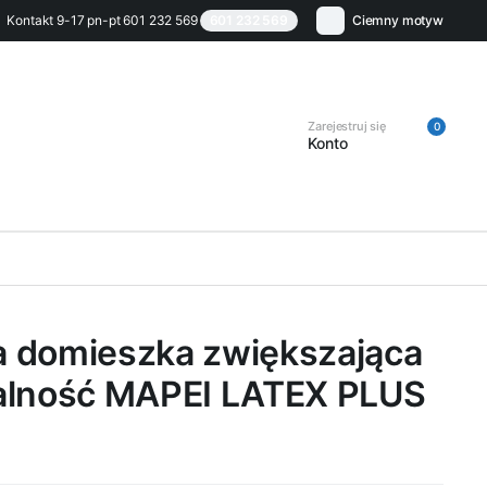
Kontakt 9-17 pn-pt 601 232 569
601 232 569
Ciemny motyw
Zarejestruj się
0
Konto
 domieszka zwiększająca
alność MAPEI LATEX PLUS