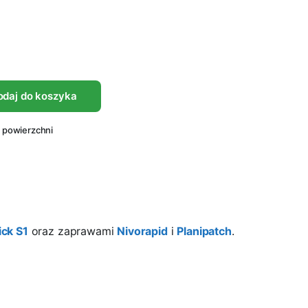
odaj do koszyka
 powierzchni
ick S1
oraz zaprawami
Nivorapid
i
Planipatch
.