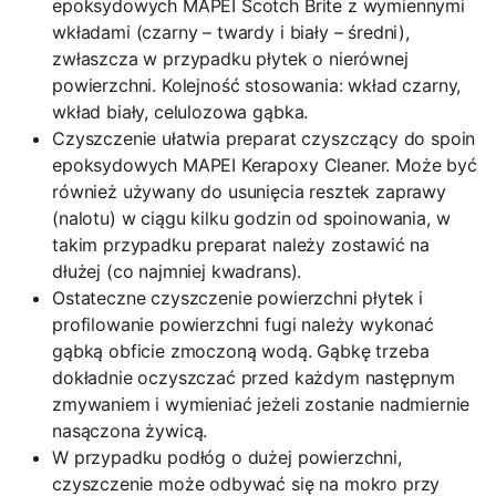
epoksydowych MAPEI Scotch Brite z wymiennymi
wkładami (czarny – twardy i biały – średni),
zwłaszcza w przypadku płytek o nierównej
powierzchni. Kolejność stosowania: wkład czarny,
wkład biały, celulozowa gąbka.
Czyszczenie ułatwia preparat czyszczący do spoin
epoksydowych MAPEI Kerapoxy Cleaner. Może być
również używany do usunięcia resztek zaprawy
(nalotu) w ciągu kilku godzin od spoinowania, w
takim przypadku preparat należy zostawić na
dłużej (co najmniej kwadrans).
Ostateczne czyszczenie powierzchni płytek i
profilowanie powierzchni fugi należy wykonać
gąbką obficie zmoczoną wodą. Gąbkę trzeba
dokładnie oczyszczać przed każdym następnym
zmywaniem i wymieniać jeżeli zostanie nadmiernie
nasączona żywicą.
W przypadku podłóg o dużej powierzchni,
czyszczenie może odbywać się na mokro przy