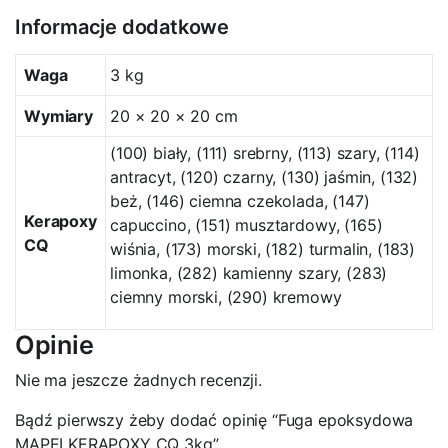
Informacje dodatkowe
Waga
3 kg
Wymiary
20 × 20 × 20 cm
(100) biały, (111) srebrny, (113) szary, (114)
antracyt, (120) czarny, (130) jaśmin, (132)
beż, (146) ciemna czekolada, (147)
Kerapoxy
capuccino, (151) musztardowy, (165)
CQ
wiśnia, (173) morski, (182) turmalin, (183)
limonka, (282) kamienny szary, (283)
ciemny morski, (290) kremowy
Opinie
Nie ma jeszcze żadnych recenzji.
Bądź pierwszy żeby dodać opinię “Fuga epoksydowa
MAPEI KERAPOXY CQ 3kg”