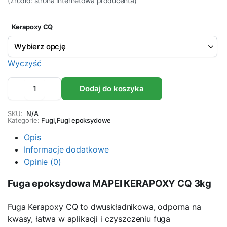
(źródło: strona internetowa producenta)
Kerapoxy CQ
Wyczyść
Fuga
Dodaj do koszyka
epoksydowa
MAPEI
KERAPOXY
SKU:
N/A
Kategorie:
CQ
Fugi
,
Fugi epoksydowe
3kg
Opis
ilość
Informacje dodatkowe
Opinie (0)
Fuga epoksydowa MAPEI KERAPOXY CQ 3kg
Fuga Kerapoxy CQ to dwuskładnikowa, odporna na
kwasy, łatwa w aplikacji i czyszczeniu fuga