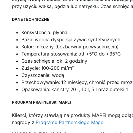
przy użyciu wałka, pędzla lub natrysku. Czas schnięc
DANE TECHNICZNE
Konsystencja: płynna
Baza: wodna dyspersja żywic syntetycznych
Kolor: mleczny (bezbarwny po wyschnięciu)
Temperatura stosowania: od +5°C do +35°C
Czas schnięcia: ok. 2 godziny
Zużycie: 100-200 ml/m²
Czyszczenie: wodą
Przechowywanie: 12 miesięcy, chronić przed mro
Opakowania: kanistry 20 l, 10 l, 5 l oraz butelki 1 l
PROGRAM PRATNERSKI MAPEI
Klienci, którzy stawiają na produkty MAPEI mogą doł
nagrody z
Programu Partnerskiego Mapei
.