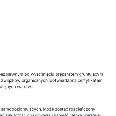
 bezbarwnym po wyschnięciu preparatem gruntującym
ch związków organicznych, potwierdzoną certyfikatem
olejnych warstw.
as samopoziomujących. Może zostać rozcieńczony
zać zawartość opakowania i nanieść cienką warstwę