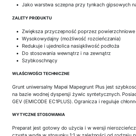
Jako warstwa sczepna przy tynkach gipsowych 
ZALETY PRODUKTU
Zwiększa przyczepność poprzez powierzchniowe
Wysokowydajny (możliwość rozcieńczania)
Redukuje i ujednolica nasiąkliwość podłoża
Do stosowania wewnątrz i na zewnątrz
Szybkoschnący
WŁAŚCIWOŚCI TECHNICZNE
Grunt uniwersalny Mapei Mapegrunt Plus jest szybk
na bazie wodnej dyspersji żywic syntetycznych. Posia
GEV (EMICODE EC1PLUS). Ogranicza i reguluje chłonno
WYTYCZNE STOSOWANIA
Preparat jest gotowy do użycia i w wersji nierozcie
czystą wodą w stosunku 1:1 w zależności od rodzaju 