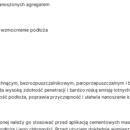
nanoszonych agregatem
 wzmocnienie podłoża
oschnącym, bezrozpuszczalnikowym, paroprzepuszczalnym i
da wysoką zdolność penetracji i bardzo niską emisję lotny
ść podłoża, poprawia przyczepność i ułatwia nanoszenie k
ńczonej należy go stosować przed aplikacją cementowych m
podłoża i jego chłonności. Przed użyciem dokładnie wymies