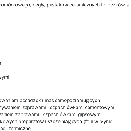
komórkowego, cegły, pustaków ceramicznych i bloczków sil
m
wymi
owaniem posadzek i mas samopoziomujących
nywaniem zaprawami i szpachlówkami cementowymi
aniem zaprawami i szpachlówkami gipsowymi
kowych preparatów uszczelniających (folii w płynie)
cji termicznej