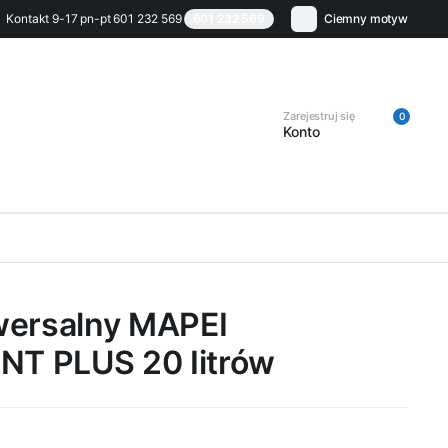
Kontakt 9-17 pn-pt 601 232 569
601 232 569
Ciemny motyw
Zarejestruj się
0
Konto
wersalny MAPEI
T PLUS 20 Iitrów