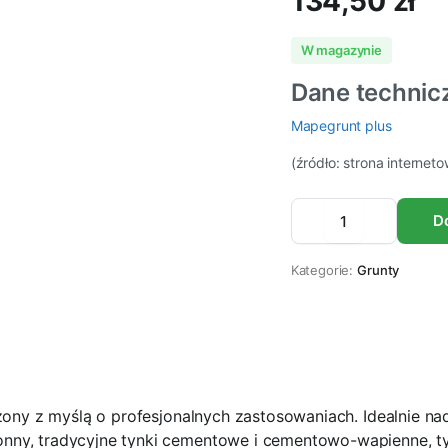
134,50
zł
W magazynie
Dane technic
Mapegrunt plus
(źródło: strona internet
Grunt
D
uniwersalny
MAPEI
MAPEGRUNT
Kategorie:
Grunty
PLUS
20
Iitrów
ilość
zony z myślą o profesjonalnych zastosowaniach. Idealnie na
nny, tradycyjne tynki cementowe i cementowo-wapienne, t