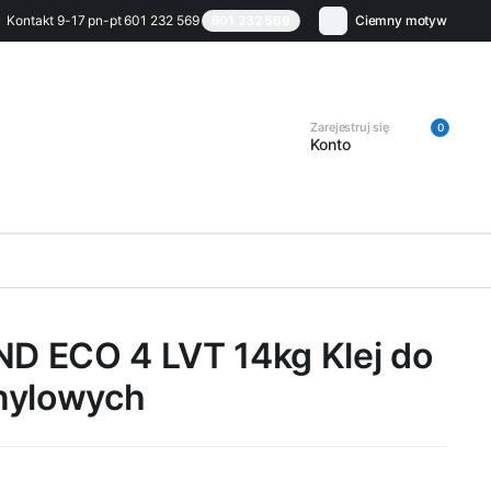
Kontakt 9-17 pn-pt 601 232 569
601 232 569
Ciemny motyw
Zarejestruj się
0
Konto
 ECO 4 LVT 14kg Klej do
nylowych