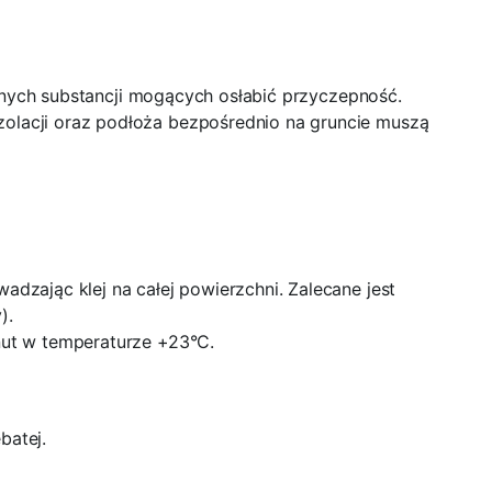
 innych substancji mogących osłabić przyczepność.
izolacji oraz podłoża bezpośrednio na gruncie muszą
adzając klej na całej powierzchni. Zalecane jest
).
inut w temperaturze +23°C.
batej.