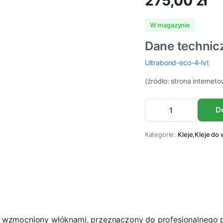
275,00
zł
W magazynie
Dane technic
Ultrabond-eco-4-lvt
(źródło: strona internet
ULTRABOND
D
ECO
4
LVT
Kategorie:
Kleje
,
Kleje do 
14kg
Klej
do
podłóg
winylowych
ilość
 wzmocniony włóknami, przeznaczony do profesjonalnego pr