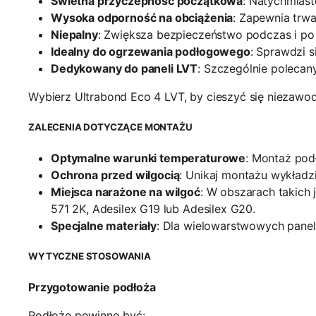
Świetna przyczepność początkowa
: Natychmias
Wysoka odporność na obciążenia
: Zapewnia trw
Niepalny
: Zwiększa bezpieczeństwo podczas i po a
Idealny do ogrzewania podłogowego
: Sprawdzi 
Dedykowany do paneli LVT
: Szczególnie polecan
Wybierz Ultrabond Eco 4 LVT, by cieszyć się niezaw
ZALECENIA DOTYCZĄCE MONTAŻU
Optymalne warunki temperaturowe
: Montaż pod
Ochrona przed wilgocią
: Unikaj montażu wykładzi
Miejsca narażone na wilgoć
: W obszarach takich
571 2K, Adesilex G19 lub Adesilex G20.
Specjalne materiały
: Dla wielowarstwowych panel
WYTYCZNE STOSOWANIA
Przygotowanie podłoża
Podłoże powinno być: