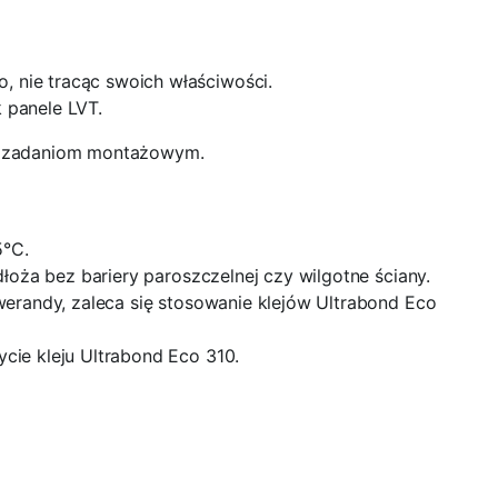
 nie tracąc swoich właściwości.
 panele LVT.
ym zadaniom montażowym.
5°C.
łoża bez bariery paroszczelnej czy wilgotne ściany.
erandy, zaleca się stosowanie klejów Ultrabond Eco
ie kleju Ultrabond Eco 310.