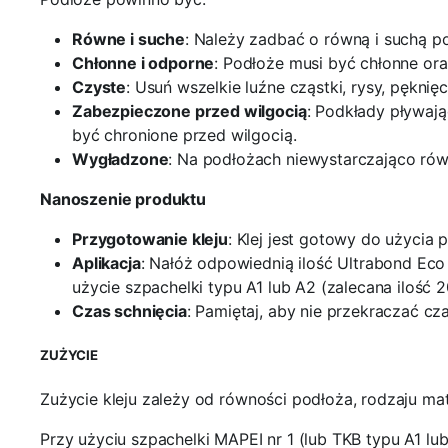
Równe i suche
: Należy zadbać o równą i suchą p
Chłonne i odporne
: Podłoże musi być chłonne ora
Czyste
: Usuń wszelkie luźne cząstki, rysy, pęknię
Zabezpieczone przed wilgocią
: Podkłady pływają
być chronione przed wilgocią.
Wygładzone
: Na podłożach niewystarczająco rów
Nanoszenie produktu
Przygotowanie kleju
: Klej jest gotowy do użyci
Aplikacja
: Nałóż odpowiednią ilość Ultrabond Eco 
użycie szpachelki typu A1 lub A2 (zalecana ilość 
Czas schnięcia
: Pamiętaj, aby nie przekraczać c
ZUŻYCIE
Zużycie kleju zależy od równości podłoża, rodzaju mat
Przy użyciu szpachelki MAPEI nr 1 (lub TKB typu A1 lu