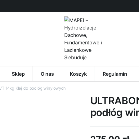
Sklep
O nas
Koszyk
Regulamin
 14kg Klej do podłóg winylowych
ULTRABOND
podłóg wi