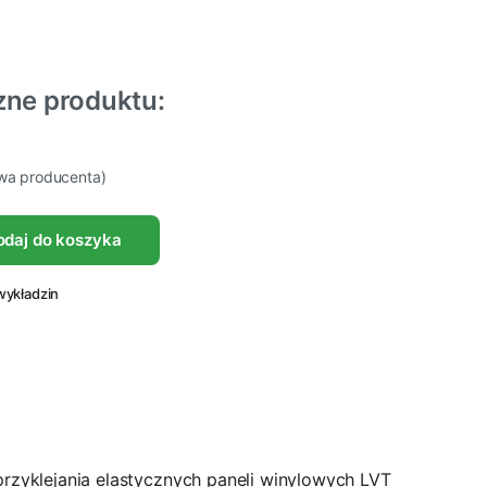
zne produktu:
owa producenta)
odaj do koszyka
wykładzin
zyklejania elastycznych paneli winylowych LVT