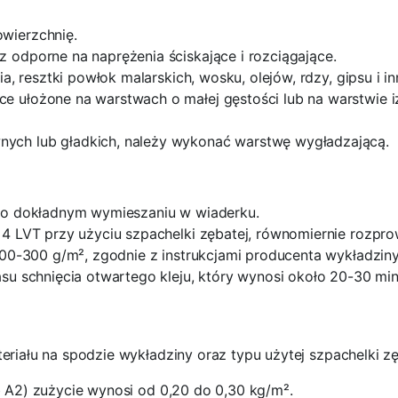
owierzchnię.
z odporne na naprężenia ściskające i rozciągające.
cia, resztki powłok malarskich, wosku, olejów, rdzy, gipsu i
ce ułożone na warstwach o małej gęstości lub na warstwie 
nych lub gładkich, należy wykonać warstwę wygładzającą.
a po dokładnym wymieszaniu w wiaderku.
4 LVT przy użyciu szpachelki zębatej, równomiernie rozprow
200-300 g/m², zgodnie z instrukcjami producenta wykładziny
zasu schnięcia otwartego kleju, który wynosi około 20-30 m
eriału na spodzie wykładziny oraz typu użytej szpachelki zę
b A2) zużycie wynosi od 0,20 do 0,30 kg/m².