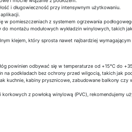
towe i mocne wiązanie z podłożem.
ałość i długowieczność przy intensywnym użytkowaniu.
plikacji.
się w pomieszczeniach z systemem ogrzewania podłogowego,
y do montażu modułowych wykładzin winylowych, takich jak
odnym klejem, który sprosta nawet najbardziej wymagając
łóg powinien odbywać się w temperaturze od +15°C do +3
n na podkładach bez ochrony przed wilgocią, takich jak pod
 jak kuchnie, kabiny prysznicowe, zabudowane balkony czy w
i korkowych z powłoką winylową (PVC), rekomendujemy użyc