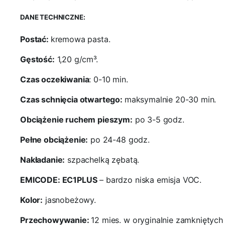
DANE TECHNICZNE:
Postać:
kremowa pasta.
Gęstość:
1,20 g/cm³.
Czas oczekiwania
: 0-10 min.
Czas schnięcia otwartego:
maksymalnie 20-30 min.
Obciążenie ruchem pieszym:
po 3-5 godz.
Pełne obciążenie:
po 24-48 godz.
Nakładanie:
szpachelką zębatą.
EMICODE: EC1PLUS
– bardzo niska emisja VOC.
Kolor:
jasnobeżowy.
Przechowywanie:
12 mies. w oryginalnie zamkniętyc