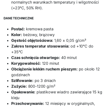
normalnych warunkach temperatury i wilgotności
(+23°C, 50% RH).
DANE TECHNICZNE
Postać:
kremowa pasta
Kolor:
beżowy, brązowy
Gęstość objętościowa:
1,60 ± 0,05 g/cm³
Zakres temperatur stosowania:
od +10°C do
+35°C
Czas schnięcia otwartego:
40 minut
Korygowalność:
120 minut
Obciążenie lekkim ruchem pieszym:
po około 12
godzinach
Szlifowanie:
po 3 dniach
Zużycie:
800-1200 g/m²
Opakowanie:
plastikowe wiadro zawierające 15 kg
kleju
Przechowywanie:
12 miesięcy w oryginalnych,