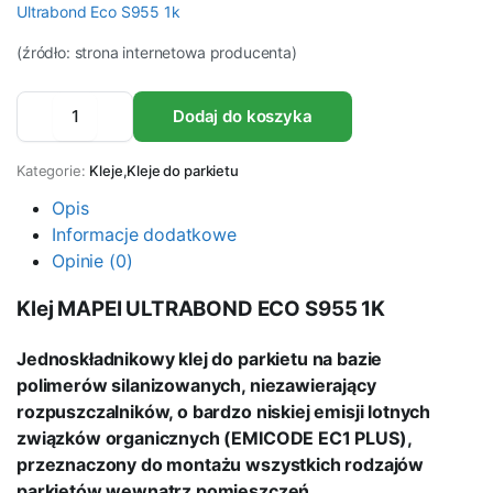
Ultrabond Eco S955 1k
(źródło: strona internetowa producenta)
Klej
Dodaj do koszyka
do
parkietu
ULTRABOND
Kategorie:
Kleje
,
Kleje do parkietu
ECO
S955
Opis
1K
Informacje dodatkowe
14kg
Opinie (0)
ilość
Klej MAPEI ULTRABOND ECO S955 1K
Jednoskładnikowy klej do parkietu na bazie
polimerów silanizowanych, niezawierający
rozpuszczalników, o bardzo niskiej emisji lotnych
związków organicznych (EMICODE EC1 PLUS),
przeznaczony do montażu wszystkich rodzajów
parkietów wewnątrz pomieszczeń.