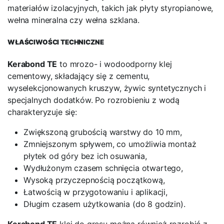
materiałów izolacyjnych, takich jak płyty styropianowe,
wełna mineralna czy wełna szklana.
WŁAŚCIWOŚCI TECHNICZNE
Kerabond TE
to mrozo- i wodoodporny klej
cementowy, składający się z cementu,
wyselekcjonowanych kruszyw, żywic syntetycznych i
specjalnych dodatków. Po rozrobieniu z wodą
charakteryzuje się:
Zwiększoną grubością warstwy do 10 mm,
Zmniejszonym spływem, co umożliwia montaż
płytek od góry bez ich osuwania,
Wydłużonym czasem schnięcia otwartego,
Wysoką przyczepnością początkową,
Łatwością w przygotowaniu i aplikacji,
Długim czasem użytkowania (do 8 godzin).
Kerabond TE
klej do gresu można również rozrobić z