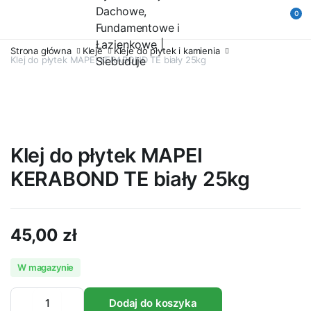
0
Strona główna
Kleje
Kleje do płytek i kamienia
Klej do płytek MAPEI KERABOND TE biały 25kg
Klej do płytek MAPEI
KERABOND TE biały 25kg
45,00
zł
W magazynie
Klej
Dodaj do koszyka
do