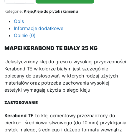
płytek
MAPEI
Kategorie:
Kleje
,
Kleje do płytek i kamienia
KERABOND
TE
Opis
biały
Informacje dodatkowe
25kg
Opinie (0)
ilość
MAPEI KERABOND TE BIAŁY 25 KG
Uelastyczniony klej do gresu o wysokiej przyczepności.
Kerabond TE w kolorze białym jest szczególnie
polecany do zastosowań, w których rodzaj użytych
materiałów oraz potrzeba zachowania wysokiej
estetyki wymagają użycia białego kleju
ZASTOSOWANIE
Kerabond TE
to klej cementowy przeznaczony do
cienko- i średniowarstwowego (do 10 mm) przyklejania
płytek małego, średniego i dużego formatu wewnątrz i