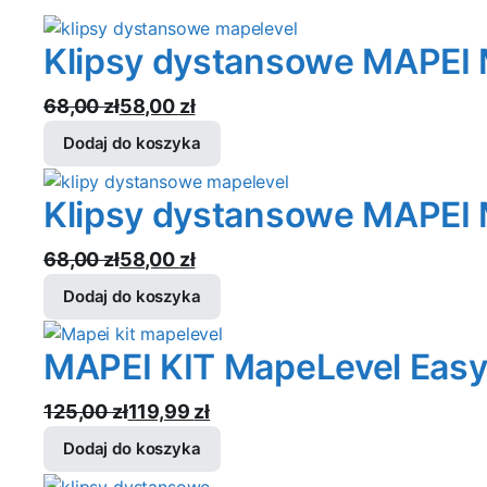
Klipsy dystansowe MAPEI
68,00
zł
58,00
zł
Pierwotna
Aktualna
Dodaj do koszyka
cena
cena
wynosiła:
wynosi:
Klipsy dystansowe MAPEI
68,00 zł.
58,00 zł.
68,00
zł
58,00
zł
Pierwotna
Aktualna
Dodaj do koszyka
cena
cena
wynosiła:
wynosi:
MAPEI KIT MapeLevel Eas
68,00 zł.
58,00 zł.
125,00
zł
119,99
zł
Pierwotna
Aktualna
Dodaj do koszyka
cena
cena