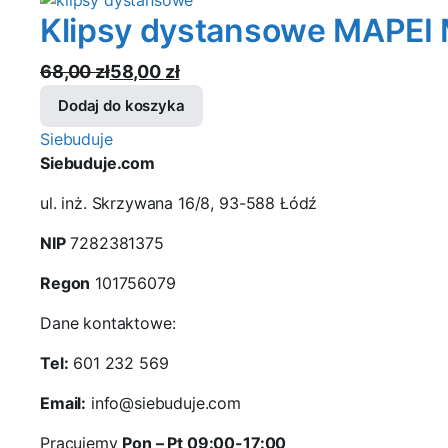
wynosiła:
wynosi:
Klipsy dystansowe MAPEI
125,00 zł.
119,99 zł.
68,00
zł
58,00
zł
Pierwotna
Aktualna
Dodaj do koszyka
cena
cena
Siebuduje
wynosiła:
wynosi:
Siebuduje.com
68,00 zł.
58,00 zł.
ul. inż. Skrzywana 16/8, 93-588 Łódź
NIP
7282381375
Regon
101756079
Dane kontaktowe:
Tel:
601 232 569
Email:
info@siebuduje.com
Pracujemy
Pon – Pt 09:00-17:00