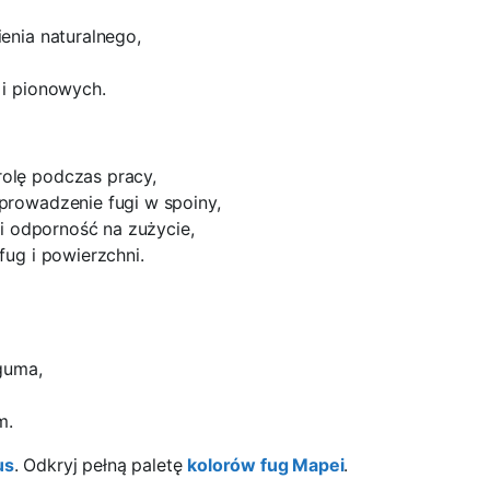
enia naturalnego,
 i pionowych.
olę podczas pracy,
prowadzenie fugi w spoiny,
i odporność na zużycie,
fug i powierzchni.
guma,
m.
us
. Odkryj pełną paletę
kolorów fug Mapei
.