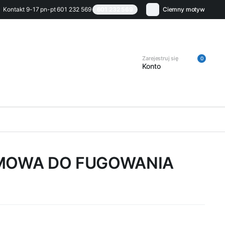
Kontakt 9-17 pn-pt 601 232 569
601 232 569
Ciemny motyw
Zarejestruj się
0
Konto
MOWA DO FUGOWANIA