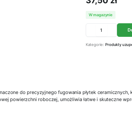
37,50
zł
W magazynie
PACA
D
GUMOWA
DO
FUGOWANIA
Kategorie:
Produkty uzupe
MAPEI
ilość
aczone do precyzyjnego fugowania płytek ceramicznych, k
wej powierzchni roboczej, umożliwia łatwe i skuteczne wp