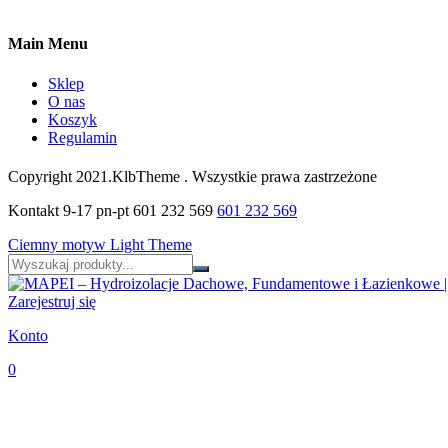
Main Menu
Sklep
O nas
Koszyk
Regulamin
Copyright 2021.KlbTheme . Wszystkie prawa zastrzeżone
Kontakt 9-17 pn-pt 601 232 569
601 232 569
Ciemny motyw
Light Theme
Zarejestruj się
Konto
0