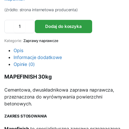
(źródło: strona internetowa producenta)
Zaprawa
Dodaj do koszyka
naprawcza
do
powierzchni
Kategorie:
Zaprawy naprawcze
betonowych
MAPEFINISH
Opis
30kg
Informacje dodatkowe
ilość
Opinie (0)
MAPEFINISH 30kg
Cementowa, dwuskładnikowa zaprawa naprawcza,
przeznaczona do wyrównywania powierzchni
betonowych.
ZAKRES STOSOWANIA
Mapefinish
to specjalistyczna zaprawa przeznaczona