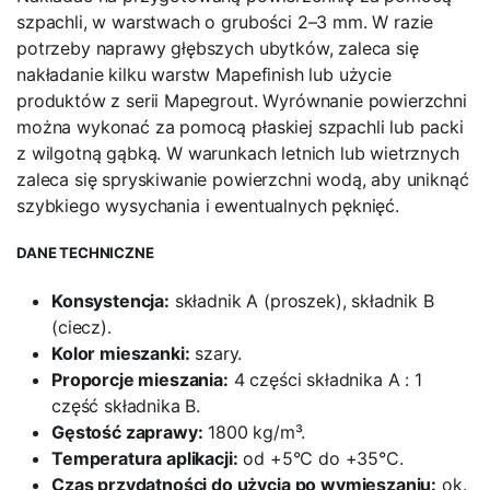
szpachli, w warstwach o grubości 2–3 mm. W razie
potrzeby naprawy głębszych ubytków, zaleca się
nakładanie kilku warstw Mapefinish lub użycie
produktów z serii Mapegrout. Wyrównanie powierzchni
można wykonać za pomocą płaskiej szpachli lub packi
z wilgotną gąbką. W warunkach letnich lub wietrznych
zaleca się spryskiwanie powierzchni wodą, aby uniknąć
szybkiego wysychania i ewentualnych pęknięć.
DANE TECHNICZNE
Konsystencja:
składnik A (proszek), składnik B
(ciecz).
Kolor mieszanki:
szary.
Proporcje mieszania:
4 części składnika A : 1
część składnika B.
Gęstość zaprawy:
1800 kg/m³.
Temperatura aplikacji:
od +5°C do +35°C.
Czas przydatności do użycia po wymieszaniu:
ok.