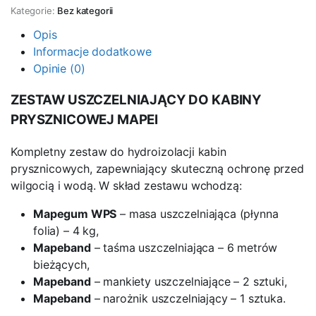
KABINY
Kategorie:
Bez kategorii
PRYSZNICOWEJ
ilość
Opis
Informacje dodatkowe
Opinie (0)
ZESTAW USZCZELNIAJĄCY DO KABINY
PRYSZNICOWEJ MAPEI
Kompletny zestaw do hydroizolacji kabin
prysznicowych, zapewniający skuteczną ochronę przed
wilgocią i wodą. W skład zestawu wchodzą:
Mapegum WPS
– masa uszczelniająca (płynna
folia) – 4 kg,
Mapeband
– taśma uszczelniająca – 6 metrów
bieżących,
Mapeband
– mankiety uszczelniające – 2 sztuki,
Mapeband
– narożnik uszczelniający – 1 sztuka.