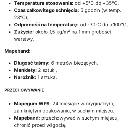
Temperatura stosowania:
od +5°C do +35°C,
Czas całkowitego schnięcia:
5 godzin (w temp.
23°C),
Odporność na temperaturę:
od -30°C do +100°C,
Zużycie:
około 1,5 kg/m² na 1 mm grubości
warstwy.
Mapeband:
Długość taśmy:
6 metrów bieżących,
Mankiety:
2 sztuki,
Narożnik:
1 sztuka.
PRZECHOWYWANIE
Mapegum WPS:
24 miesiące w oryginalnym,
zamkniętym opakowaniu, w suchym miejscu.
Mapeband:
przechowywać w suchym miejscu,
chronić przed wilgocią.