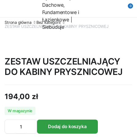
0
Strona główna
Bez kategorii
ZESTAW USZCZELNIAJĄCY DO KABINY PRYSZNICOWEJ
ZESTAW USZCZELNIAJĄCY
DO KABINY PRYSZNICOWEJ
194,00
zł
W magazynie
ZESTAW
Dodaj do koszyka
USZCZELNIAJĄCY
DO