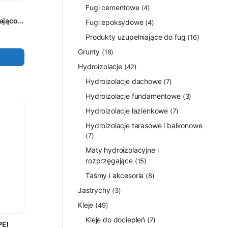
Fugi cementowe
(4)
ająco-
Fugi epoksydowe
(4)
Produkty uzupełniające do fug
(16)
a 30m²
Grunty
(18)
Hydroizolacje
(42)
Hydroizolacje dachowe
(7)
Hydroizolacje fundamentowe
(3)
Hydroizolacje łazienkowe
(7)
Hydroizolacje tarasowe i balkonowe
(7)
Maty hydroizolacyjne i
rozprzęgające
(15)
Taśmy i akcesoria
(8)
Jastrychy
(3)
Kleje
(49)
Kleje do dociepleń
(7)
PEI