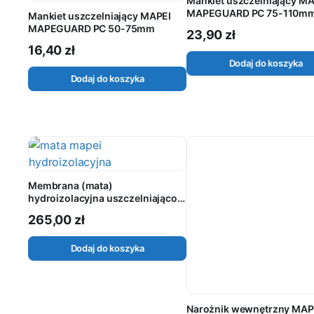
Mankiet uszczelniający M
MAPEGUARD PC 75-110m
Mankiet uszczelniający MAPEI
MAPEGUARD PC 50-75mm
23,90
zł
16,40
zł
Dodaj do koszyka
Dodaj do koszyka
Membrana (mata)
hydroizolacyjna uszczelniająco-
kompensacyjna MAPEI
265,00
zł
MAPEGUARD WP 200 rolka 5m²
Dodaj do koszyka
Narożnik wewnętrzny MAP