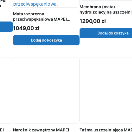
APEI
m
Membrana (mata)
hydroizolacyjna uszczelni
Mata rozprężna
kompensacyjna MAPEI
przeciwspękaniowa MAPEI
1290,00
zł
MAPEGUARD WP 200 rolk
MAPETEX VLIES rolka 50mb
1049,00
zł
Dodaj do koszyka
Dodaj do koszyka
EI
Narożnik zewnętrzny MAPEI
Taśma uszczelniająca MA