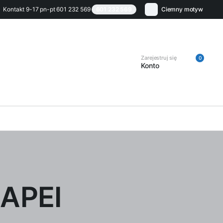
Kontakt 9-17 pn-pt 601 232 569
601 232 569
Ciemny motyw
Zarejestruj się
0
Konto
APEI