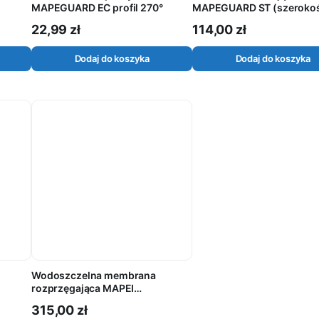
MAPEGUARD EC profil 270°
MAPEGUARD ST (szeroko
12cm) rolka 10mb
22,99
zł
114,00
zł
Dodaj do koszyka
Dodaj do koszyka
Wodoszczelna membrana
rozprzęgająca MAPEI
kość
MAPEGUARD UM35 (szerokość
315,00
zł
1m) rolka 5m