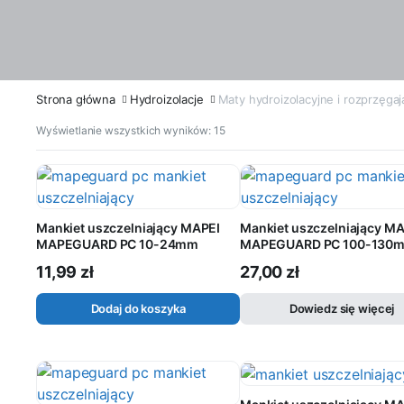
Strona główna
Hydroizolacje
Maty hydroizolacyjne i rozprzęga
Wyświetlanie wszystkich wyników: 15
Mankiet uszczelniający MAPEI
Mankiet uszczelniający M
MAPEGUARD PC 10-24mm
MAPEGUARD PC 100-130
11,99
zł
27,00
zł
Dodaj do koszyka
Dowiedz się więcej