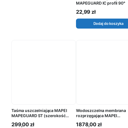
MAPEGUARD IC profil 90°
22,99
zł
Dodaj do koszyka
Taśma uszczelniająca MAPEI
Wodoszczelna membrana
MAPEGUARD ST (szerokość
rozprzęgająca MAPEI
12cm) rolka 30mb
MAPEGUARD UM35 (szero
299,00
zł
1878,00
zł
1m) rolka 10m