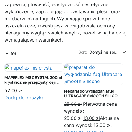
zapewniają trwałość, elastyczność i estetyczne
wykończenie, zapobiegając powstawaniu pleśni oraz
przebarwień na fugach. Wybierając sprawdzone
uszczelniacze, inwestujesz w długotrwałą ochronę i
nienaganny wygląd swoich wnętrz, nawet w najbardziej
wymagających warunkach.
Sort:
Filter
MAPEFLEX MS CRYSTAL 300ml
krystalicznie przejrzysty klej i
uszczelniacz
52,00
zł
Preparat do wygładzania fug
ULTRACARE SMOOTH SILICONE
Dodaj do koszyka
750ml
25,00
zł
Pierwotna cena
wynosiła:
25,00 zł.
13,00
zł
Aktualna
cena wynosi: 13,00 zł.