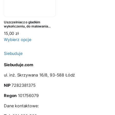
Uszczelniacz o gładkim
wykończeniu, do malowania
MAPEI MAPEFLEX AC3 biały
15,00
zł
310ml
Wybierz opcje
Siebuduje
Siebuduje.com
ul. inż. Skrzywana 16/8, 93-588 Łódź
NIP
7282381375
Regon
101756079
Dane kontaktowe: