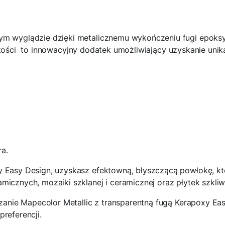
wym wyglądzie dzięki metalicznemu wykończeniu fugi epok
kości
to innowacyjny dodatek umożliwiający uzyskanie unika
ra.
 Easy Design, uzyskasz efektowną, błyszczącą powłokę, któr
micznych, mozaiki szklanej i ceramicznej oraz płytek szkliw
eszanie Mapecolor Metallic z transparentną fugą Kerapoxy 
referencji.