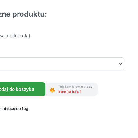
zne produktu:
owa producenta)
This item is low in stock.
odaj do koszyka
Item(s) left: 1
łniające do fug