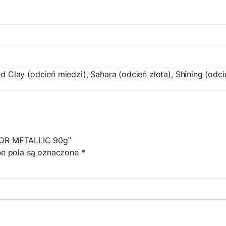
d Clay (odcień miedzi), Sahara (odcień złota), Shining (odc
LOR METALLIC 90g”
 pola są oznaczone
*