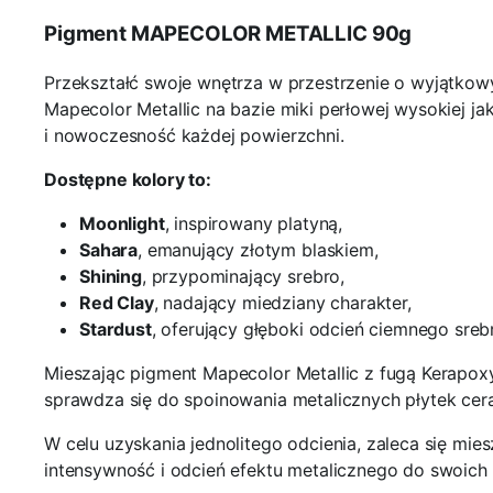
Pigment MAPECOLOR METALLIC 90g
Przekształć swoje wnętrza w przestrzenie o wyjątko
Mapecolor Metallic na bazie miki perłowej wysokiej ja
i nowoczesność każdej powierzchni.
Dostępne kolory to:
Moonlight
, inspirowany platyną,
Sahara
, emanujący złotym blaskiem,
Shining
, przypominający srebro,
Red Clay
, nadający miedziany charakter,
Stardust
, oferujący głęboki odcień ciemnego sreb
Mieszając pigment Mapecolor Metallic z fugą Kerapoxy
sprawdza się do spoinowania metalicznych płytek cera
W celu uzyskania jednolitego odcienia, zaleca się mi
intensywność i odcień efektu metalicznego do swoich p