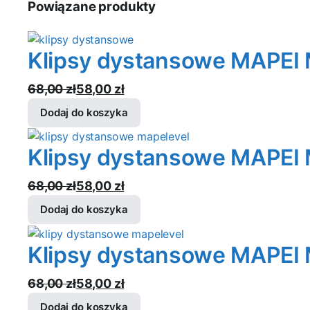
Powiązane produkty
Klipsy dystansowe MAPEI
68,00
zł
58,00
zł
Pierwotna
Aktualna
Dodaj do koszyka
cena
cena
wynosiła:
wynosi:
Klipsy dystansowe MAPEI
68,00 zł.
58,00 zł.
68,00
zł
58,00
zł
Pierwotna
Aktualna
Dodaj do koszyka
cena
cena
wynosiła:
wynosi:
Klipsy dystansowe MAPEI
68,00 zł.
58,00 zł.
68,00
zł
58,00
zł
Pierwotna
Aktualna
Dodaj do koszyka