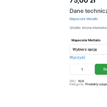
75,00
zł
Dane technic
Mapecolor Metallic
(źródło: strona internet
Mapecolor Mettalic
Wyczyść
Pigment
D
MAPECOLOR
METALLIC
90g
SKU:
N/A
Kategorie:
ilość
Produkty uzupe