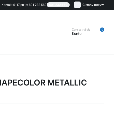
Kontakt 9-17 pn-pt 601 232 569
601 232 569
Ciemny motyw
Zarejestruj się
0
Konto
MAPECOLOR METALLIC