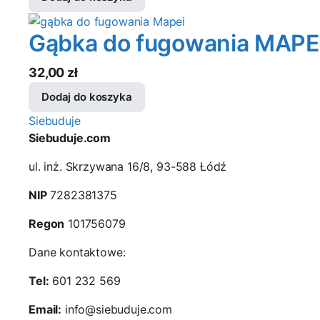
cena
cena
wynosiła:
wynosi:
Gąbka do fugowania MAPE
68,00 zł.
58,00 zł.
32,00
zł
Dodaj do koszyka
Siebuduje
Siebuduje.com
ul. inż. Skrzywana 16/8, 93-588 Łódź
NIP
7282381375
Regon
101756079
Dane kontaktowe:
Tel:
601 232 569
Email:
info@siebuduje.com